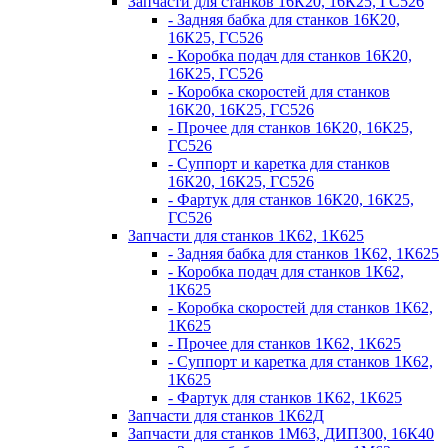
Запчасти для станков 16К20, 16К25, ГС526
- Задняя бабка для станков 16К20,
16К25, ГС526
- Коробка подач для станков 16К20,
16К25, ГС526
- Коробка скоростей для станков
16К20, 16К25, ГС526
- Прочее для станков 16К20, 16К25,
ГС526
- Суппорт и каретка для станков
16К20, 16К25, ГС526
- Фартук для станков 16К20, 16К25,
ГС526
Запчасти для станков 1К62, 1К625
- Задняя бабка для станков 1К62, 1К625
- Коробка подач для станков 1К62,
1К625
- Коробка скоростей для станков 1К62,
1К625
- Прочее для станков 1К62, 1К625
- Суппорт и каретка для станков 1К62,
1К625
- Фартук для станков 1К62, 1К625
Запчасти для станков 1К62Д
Запчасти для станков 1М63, ДИП300, 16К40