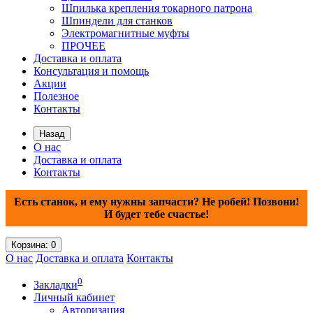
Шпилька крепления токарного патрона
Шпиндели для станков
Электромагнитные муфты
ПРОЧЕЕ
Доставка и оплата
Консультация и помощь
Акции
Полезное
Контакты
Назад
О нас
Доставка и оплата
Контакты
Есть станок, и ему нужны запчасти? Не робей! Позвони!
И будет тебе счастье!
Корзина
: 0
О нас
Доставка и оплата
Контакты
0
Закладки
Личный кабинет
Авторизация