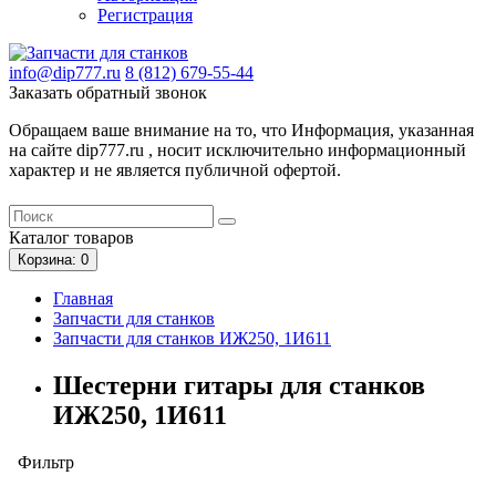
Регистрация
info@dip777.ru
8 (812)
679-55-44
Заказать обратный звонок
Обращаем ваше внимание на то, что Информация, указанная
на сайте dip777.ru , носит исключительно информационный
характер и не является публичной офертой.
Каталог
товаров
Корзина
: 0
Главная
Запчасти для станков
Запчасти для станков ИЖ250, 1И611
Шестерни гитары для станков
ИЖ250, 1И611
Фильтр