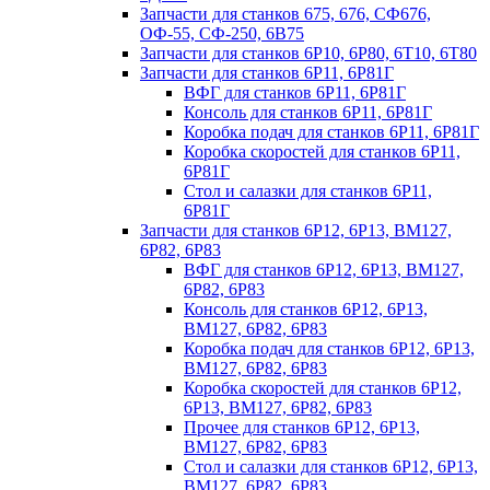
Запчасти для станков 675, 676, СФ676,
ОФ-55, СФ-250, 6В75
Запчасти для станков 6Р10, 6Р80, 6Т10, 6Т80
Запчасти для станков 6Р11, 6Р81Г
ВФГ для станков 6Р11, 6Р81Г
Консоль для станков 6Р11, 6Р81Г
Коробка подач для станков 6Р11, 6Р81Г
Коробка скоростей для станков 6Р11,
6Р81Г
Стол и салазки для станков 6Р11,
6Р81Г
Запчасти для станков 6Р12, 6Р13, ВМ127,
6Р82, 6Р83
ВФГ для станков 6Р12, 6Р13, ВМ127,
6Р82, 6Р83
Консоль для станков 6Р12, 6Р13,
ВМ127, 6Р82, 6Р83
Коробка подач для станков 6Р12, 6Р13,
ВМ127, 6Р82, 6Р83
Коробка скоростей для станков 6Р12,
6Р13, ВМ127, 6Р82, 6Р83
Прочее для станков 6Р12, 6Р13,
ВМ127, 6Р82, 6Р83
Стол и салазки для станков 6Р12, 6Р13,
ВМ127, 6Р82, 6Р83