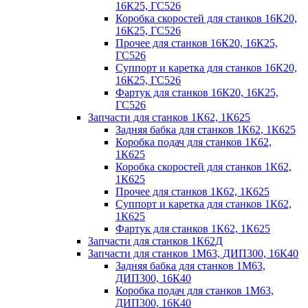
16К25, ГС526
Коробка скоростей для станков 16К20,
16К25, ГС526
Прочее для станков 16К20, 16К25,
ГС526
Суппорт и каретка для станков 16К20,
16К25, ГС526
Фартук для станков 16К20, 16К25,
ГС526
Запчасти для станков 1К62, 1К625
Задняя бабка для станков 1К62, 1К625
Коробка подач для станков 1К62,
1К625
Коробка скоростей для станков 1К62,
1К625
Прочее для станков 1К62, 1К625
Суппорт и каретка для станков 1К62,
1К625
Фартук для станков 1К62, 1К625
Запчасти для станков 1К62Д
Запчасти для станков 1М63, ДИП300, 16К40
Задняя бабка для станков 1М63,
ДИП300, 16К40
Коробка подач для станков 1М63,
ДИП300, 16К40