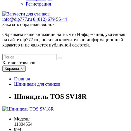
Регистрация
info@dip777.ru
8 (812)
679-55-44
Заказать обратный звонок
Обращаем ваше внимание на то, что Информация, указанная
на сайте dip777.ru , носит исключительно информационный
характер и не является публичной офертой.
Каталог
товаров
Корзина
: 0
Главная
Шпиндели для станков
Шпиндель TOS SV18R
Модель:
11804554
999