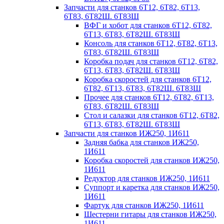
Запчасти для станков 6Т12, 6Т82, 6Т13,
6Т83, 6Т82Ш. 6Т83Ш
ВФГ и хобот для станков 6Т12, 6Т82,
6Т13, 6Т83, 6Т82Ш. 6Т83Ш
Консоль для станков 6Т12, 6Т82, 6Т13,
6Т83, 6Т82Ш. 6Т83Ш
Коробка подач для станков 6Т12, 6Т82,
6Т13, 6Т83, 6Т82Ш. 6Т83Ш
Коробка скоростей для станков 6Т12,
6Т82, 6Т13, 6Т83, 6Т82Ш. 6Т83Ш
Прочее для станков 6Т12, 6Т82, 6Т13,
6Т83, 6Т82Ш. 6Т83Ш
Стол и салазки для станков 6Т12, 6Т82,
6Т13, 6Т83, 6Т82Ш. 6Т83Ш
Запчасти для станков ИЖ250, 1И611
Задняя бабка для станков ИЖ250,
1И611
Коробка скоростей для станков ИЖ250,
1И611
Редуктор для станков ИЖ250, 1И611
Суппорт и каретка для станков ИЖ250,
1И611
Фартук для станков ИЖ250, 1И611
Шестерни гитары для станков ИЖ250,
1И611