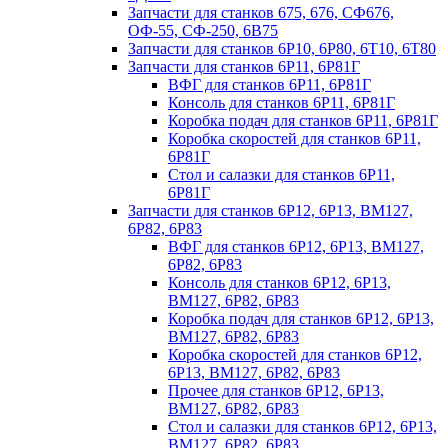
Запчасти для станков 675, 676, СФ676,
ОФ-55, СФ-250, 6В75
Запчасти для станков 6Р10, 6Р80, 6Т10, 6Т80
Запчасти для станков 6Р11, 6Р81Г
ВФГ для станков 6Р11, 6Р81Г
Консоль для станков 6Р11, 6Р81Г
Коробка подач для станков 6Р11, 6Р81Г
Коробка скоростей для станков 6Р11,
6Р81Г
Стол и салазки для станков 6Р11,
6Р81Г
Запчасти для станков 6Р12, 6Р13, ВМ127,
6Р82, 6Р83
ВФГ для станков 6Р12, 6Р13, ВМ127,
6Р82, 6Р83
Консоль для станков 6Р12, 6Р13,
ВМ127, 6Р82, 6Р83
Коробка подач для станков 6Р12, 6Р13,
ВМ127, 6Р82, 6Р83
Коробка скоростей для станков 6Р12,
6Р13, ВМ127, 6Р82, 6Р83
Прочее для станков 6Р12, 6Р13,
ВМ127, 6Р82, 6Р83
Стол и салазки для станков 6Р12, 6Р13,
ВМ127, 6Р82, 6Р83