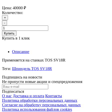
Цена:
40000 ₽
Количество:
+
-
Купить
Купить в 1 клик
Описание
Применяется на станках TOS SV18R
Теги:
Шпиндель TOS SV18R
Подпишись на новости
Не пропусти новые акции и спецпредложения
Подписаться
О нас
Доставка и оплата
Контакты
Политика обработки персональных данных
Согласие на обработку персональных данных
Политика использования файлов cookies