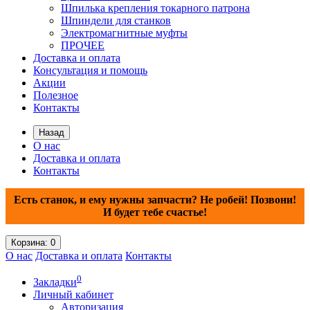
Шпилька крепления токарного патрона
Шпиндели для станков
Электромагнитные муфты
ПРОЧЕЕ
Доставка и оплата
Консультация и помощь
Акции
Полезное
Контакты
Назад
О нас
Доставка и оплата
Контакты
Есть станок, и ему нужны запчасти? Не робей! Позвони!
И будет тебе счастье!
Корзина
: 0
О нас
Доставка и оплата
Контакты
0
Закладки
Личный кабинет
Авторизация