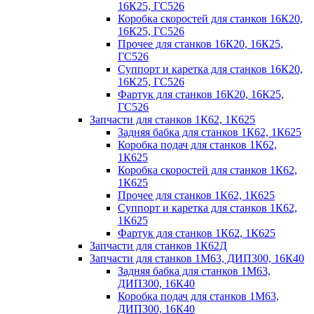
16К25, ГС526
Коробка скоростей для станков 16К20,
16К25, ГС526
Прочее для станков 16К20, 16К25,
ГС526
Суппорт и каретка для станков 16К20,
16К25, ГС526
Фартук для станков 16К20, 16К25,
ГС526
Запчасти для станков 1К62, 1К625
Задняя бабка для станков 1К62, 1К625
Коробка подач для станков 1К62,
1К625
Коробка скоростей для станков 1К62,
1К625
Прочее для станков 1К62, 1К625
Суппорт и каретка для станков 1К62,
1К625
Фартук для станков 1К62, 1К625
Запчасти для станков 1К62Д
Запчасти для станков 1М63, ДИП300, 16К40
Задняя бабка для станков 1М63,
ДИП300, 16К40
Коробка подач для станков 1М63,
ДИП300, 16К40