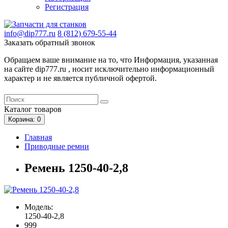
Регистрация
info@dip777.ru
8 (812)
679-55-44
Заказать обратный звонок
Обращаем ваше внимание на то, что Информация, указанная
на сайте dip777.ru , носит исключительно информационный
характер и не является публичной офертой.
Каталог
товаров
Корзина
: 0
Главная
Приводные ремни
Ремень 1250-40-2,8
Модель:
1250-40-2,8
999