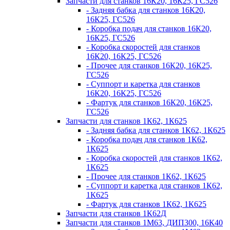
Запчасти для станков 16К20, 16К25, ГС526
- Задняя бабка для станков 16К20,
16К25, ГС526
- Коробка подач для станков 16К20,
16К25, ГС526
- Коробка скоростей для станков
16К20, 16К25, ГС526
- Прочее для станков 16К20, 16К25,
ГС526
- Суппорт и каретка для станков
16К20, 16К25, ГС526
- Фартук для станков 16К20, 16К25,
ГС526
Запчасти для станков 1К62, 1К625
- Задняя бабка для станков 1К62, 1К625
- Коробка подач для станков 1К62,
1К625
- Коробка скоростей для станков 1К62,
1К625
- Прочее для станков 1К62, 1К625
- Суппорт и каретка для станков 1К62,
1К625
- Фартук для станков 1К62, 1К625
Запчасти для станков 1К62Д
Запчасти для станков 1М63, ДИП300, 16К40