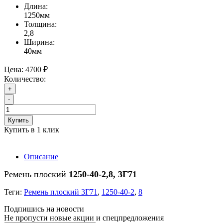
Длина:
1250мм
Толщина:
2,8
Ширина:
40мм
Цена:
4700 ₽
Количество:
+
-
Купить
Купить в 1 клик
Описание
Ремень плоский
1250-40-2,8,
3Г71
Теги:
Ремень плоский 3Г71
,
1250-40-2
,
8
Подпишись на новости
Не пропусти новые акции и спецпредложения