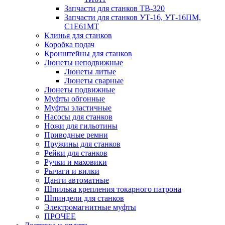
Запчасти для станков ТВ-320
Запчасти для станков УТ-16, УТ-16ПМ,
С1Е61МТ
Клинья для станков
Коробка подач
Кронштейны для станков
Люнеты неподвижные
Люнеты литые
Люнеты сварные
Люнеты подвижные
Муфты обгонные
Муфты эластичные
Насосы для станков
Ножи для гильотины
Приводные ремни
Пружины для станков
Рейки для станков
Ручки и маховики
Рычаги и вилки
Цанги автоматные
Шпилька крепления токарного патрона
Шпиндели для станков
Электромагнитные муфты
ПРОЧЕЕ