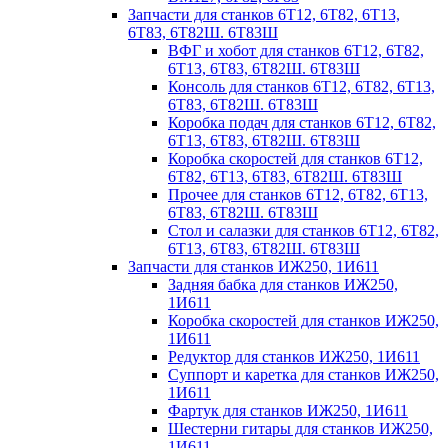
Запчасти для станков 6Т12, 6Т82, 6Т13,
6Т83, 6Т82Ш. 6Т83Ш
ВФГ и хобот для станков 6Т12, 6Т82,
6Т13, 6Т83, 6Т82Ш. 6Т83Ш
Консоль для станков 6Т12, 6Т82, 6Т13,
6Т83, 6Т82Ш. 6Т83Ш
Коробка подач для станков 6Т12, 6Т82,
6Т13, 6Т83, 6Т82Ш. 6Т83Ш
Коробка скоростей для станков 6Т12,
6Т82, 6Т13, 6Т83, 6Т82Ш. 6Т83Ш
Прочее для станков 6Т12, 6Т82, 6Т13,
6Т83, 6Т82Ш. 6Т83Ш
Стол и салазки для станков 6Т12, 6Т82,
6Т13, 6Т83, 6Т82Ш. 6Т83Ш
Запчасти для станков ИЖ250, 1И611
Задняя бабка для станков ИЖ250,
1И611
Коробка скоростей для станков ИЖ250,
1И611
Редуктор для станков ИЖ250, 1И611
Суппорт и каретка для станков ИЖ250,
1И611
Фартук для станков ИЖ250, 1И611
Шестерни гитары для станков ИЖ250,
1И611