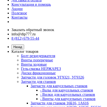
Доставка и оплата
Консультация и помощь
Акции
Полезное
Контакты
Заказать обратный звонок
info@dip777.ru
8 (812) 679-55-44
Назад
Каталог товаров
Болт резцедержателя
Винты поперечные
Винты ходовые
Гель-смазка НЕРЖАРЕЗ
Диски фрикционные
Запчасти для головок УГ9321, УГ9326
Запчасти для станков
Запчасти для карусельных станков
- Валы для карусельных станков
- Вилки для карусельных станков
- Винты для карусельных станков
Запчасти для станков 16Б16, 1А616