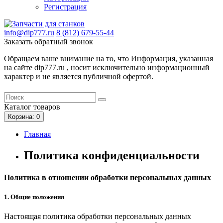
Регистрация
info@dip777.ru
8 (812)
679-55-44
Заказать обратный звонок
Обращаем ваше внимание на то, что Информация, указанная
на сайте dip777.ru , носит исключительно информационный
характер и не является публичной офертой.
Каталог
товаров
Корзина
: 0
Главная
Политика конфиденциальности
Политика в отношении обработки персональных данных
1. Общие положения
Настоящая политика обработки персональных данных