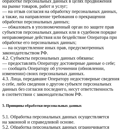
обработке персональных данных в целях продвижения
на рынке товаров, работ и услуг;
— на отзыв согласия на обработку персональных данных,
а также, на направление требования о прекращении
обработки персональных данных;
— обжаловать в уполномоченный орган по защите прав
субъектов персональных данных или в судебном порядке
неправомерные действия или бездействие Оператора при
обработке его персональных данных;
— на осуществление иных прав, предусмотренных
законодательством РФ.
4.2. Субъекты персональных данных обязаны:
— предоставлять Оператору достоверные данные о себе;
— сообщать Оператору об уточнении (обновлении,
изменении) своих персональных данных.
4.3. Лица, передавшие Оператору недостоверные сведения
о себе, либо сведения о другом субъекте персональных
данных без согласия последнего, несут ответственность
в соответствии с законодательством РФ.
5. Принципы обработки персональных данных
5.1. Обработка персональных данных осуществляется
на законной и справедливой основе.
5.2. Обработка персональных данных ограничивается