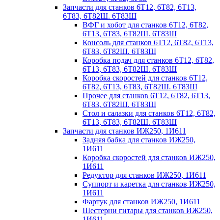
Запчасти для станков 6Т12, 6Т82, 6Т13,
6Т83, 6Т82Ш. 6Т83Ш
ВФГ и хобот для станков 6Т12, 6Т82,
6Т13, 6Т83, 6Т82Ш. 6Т83Ш
Консоль для станков 6Т12, 6Т82, 6Т13,
6Т83, 6Т82Ш. 6Т83Ш
Коробка подач для станков 6Т12, 6Т82,
6Т13, 6Т83, 6Т82Ш. 6Т83Ш
Коробка скоростей для станков 6Т12,
6Т82, 6Т13, 6Т83, 6Т82Ш. 6Т83Ш
Прочее для станков 6Т12, 6Т82, 6Т13,
6Т83, 6Т82Ш. 6Т83Ш
Стол и салазки для станков 6Т12, 6Т82,
6Т13, 6Т83, 6Т82Ш. 6Т83Ш
Запчасти для станков ИЖ250, 1И611
Задняя бабка для станков ИЖ250,
1И611
Коробка скоростей для станков ИЖ250,
1И611
Редуктор для станков ИЖ250, 1И611
Суппорт и каретка для станков ИЖ250,
1И611
Фартук для станков ИЖ250, 1И611
Шестерни гитары для станков ИЖ250,
1И611