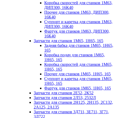
Коробка скоростей для станков 1М63,
ДИП300, 16К40
Прочее для станков 1М63, ДИП300,
16К40
Суппорт и каретка для станков 1М63,
ДИП300, 16К40
Фартук для станков 1М63, ДИП300,
16К40
Запчасти для станков 1М65, 1Н65, 165
Задняя бабка для станков 1М65, 1Н65,
165
Коробка подач для станков 1М65,
1Н65, 165
Коробка скоростей для станков 1М65,
1Н65, 165
Прочее для станков 1М65, 1Н65, 165
Суппорт и каретка для станков 1М65,
1Н65, 165
Фартук для станков 1М65, 1Н65, 165
Запчасти для станков 2Е52, 2К52
Запчасти для станков 2Л53, 2532Л
Запчасти для станков 2Н125, 2Н135, 2С132,
2А125, 2А135
Запчасти для станков 3Д711, 3Е711, 3Г71,
3Д722