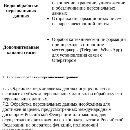
накопление, хранение, уничтожение
Виды обработки
и обезличивание персональных
персональных
данных
данных
Отправка информационных писем
на адрес электронной почты
Обработка технической информации
при переходе в сторонние
Дополнительные
мессенджеры (Telegram, WhatsApp)
каналы связи
для установления связи с
Оператором
7. Условия обработки персональных данных
7.1. Обработка персональных данных осуществляется
с согласия субъекта персональных данных на обработку его
персональных данных.
7.2. Обработка персональных данных необходима для
достижения целей, предусмотренных международным
договором Российской Федерации или законом, для
осуществления возложенных законодательством Российской
Федерации на оператора функций, полномочий