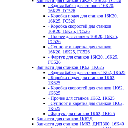
Запчасти для станков 16К20, 16К25, ГС526
- Задняя бабка для станков 16К20,
16К25, ГС526
- Коробка подач для станков 16К20,
16К25, ГС526
- Коробка скоростей для станков
16К20, 16К25, ГС526
- Прочее для станков 16К20, 16К25,
ГС526
- Суппорт и каретка для станков
16К20, 16К25, ГС526
- Фартук для станков 16К20, 16К25,
ГС526
Запчасти для станков 1К62, 1К625
- Задняя бабка для станков 1К62, 1К625
- Коробка подач для станков 1К62,
1К625
- Коробка скоростей для станков 1К62,
1К625
- Прочее для станков 1К62, 1К625
- Суппорт и каретка для станков 1К62,
1К625
- Фартук для станков 1К62, 1К625
Запчасти для станков 1К62Д
Запчасти для станков 1М63, ДИП300, 16К40