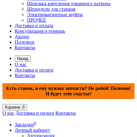
Шпилька крепления токарного патрона
Шпиндели для станков
Электромагнитные муфты
ПРОЧЕЕ
Доставка и оплата
Консультация и помощь
Акции
Полезное
Контакты
Назад
О нас
Доставка и оплата
Контакты
Есть станок, и ему нужны запчасти? Не робей! Позвони!
И будет тебе счастье!
Корзина
: 0
О нас
Доставка и оплата
Контакты
0
Закладки
Личный кабинет
Авторизация