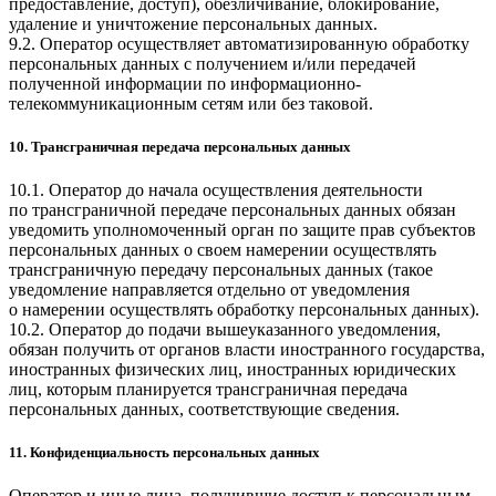
предоставление, доступ), обезличивание, блокирование,
удаление и уничтожение персональных данных.
9.2. Оператор осуществляет автоматизированную обработку
персональных данных с получением и/или передачей
полученной информации по информационно-
телекоммуникационным сетям или без таковой.
10. Трансграничная передача персональных данных
10.1. Оператор до начала осуществления деятельности
по трансграничной передаче персональных данных обязан
уведомить уполномоченный орган по защите прав субъектов
персональных данных о своем намерении осуществлять
трансграничную передачу персональных данных (такое
уведомление направляется отдельно от уведомления
о намерении осуществлять обработку персональных данных).
10.2. Оператор до подачи вышеуказанного уведомления,
обязан получить от органов власти иностранного государства,
иностранных физических лиц, иностранных юридических
лиц, которым планируется трансграничная передача
персональных данных, соответствующие сведения.
11. Конфиденциальность персональных данных
Оператор и иные лица, получившие доступ к персональным