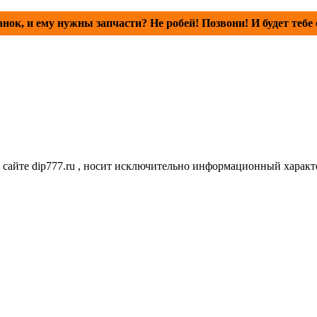
анок, и ему нужны запчасти? Не робей! Позвони! И будет тебе 
сайте dip777.ru , носит исключительно информационный характе