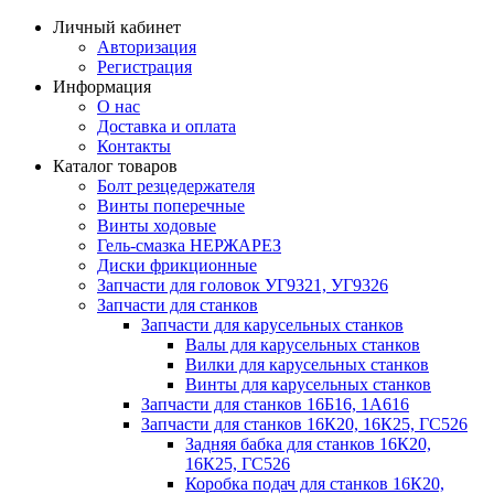
Личный кабинет
Авторизация
Регистрация
Информация
О нас
Доставка и оплата
Контакты
Каталог товаров
Болт резцедержателя
Винты поперечные
Винты ходовые
Гель-смазка НЕРЖАРЕЗ
Диски фрикционные
Запчасти для головок УГ9321, УГ9326
Запчасти для станков
Запчасти для карусельных станков
Валы для карусельных станков
Вилки для карусельных станков
Винты для карусельных станков
Запчасти для станков 16Б16, 1А616
Запчасти для станков 16К20, 16К25, ГС526
Задняя бабка для станков 16К20,
16К25, ГС526
Коробка подач для станков 16К20,