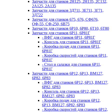
Запчасти для станков 2Н125, 2Н135, 2С132,
2А125, 2А135
Запчасти для станков 3Д711, 3Е711, 3Г71,
3Д722
Запчасти для станков 675, 676, СФ676,
ОФ-55, СФ-250, 6В75
Запчасти для станков 6Р10, 6Р80, 6Т10, 6Т80
Запчасти для станков 6Р11, 6Р81Г
- ВФГ для станков 6Р11, 6Р81Г
- Консоль для станков 6Р11, 6Р81Г
- Коробка подач для станков 6Р11,
6Р81Г
- Коробка скоростей для станков 6Р11,
6Р81Г
- Стол и салазки для станков 6Р11,
6Р81Г
Запчасти для станков 6Р12, 6Р13, ВМ127,
6Р82, 6Р83
- ВФГ для станков 6Р12, 6Р13, ВМ127,
6Р82, 6Р83
- Консоль для станков 6Р12, 6Р13,
ВМ127, 6Р82, 6Р83
- Коробка подач для станков 6Р12,
6Р13, ВМ127, 6Р82, 6Р83
- Коробка скоростей для станков 6Р12,