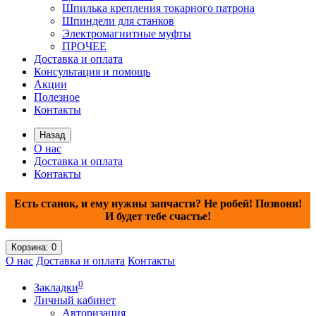
Шпилька крепления токарного патрона
Шпиндели для станков
Электромагнитные муфты
ПРОЧЕЕ
Доставка и оплата
Консультация и помощь
Акции
Полезное
Контакты
Назад
О нас
Доставка и оплата
Контакты
Есть станок, и ему нужны запчасти? Не робей! Позвони!
И будет тебе счастье!
Корзина
: 0
О нас
Доставка и оплата
Контакты
0
Закладки
Личный кабинет
Авторизация