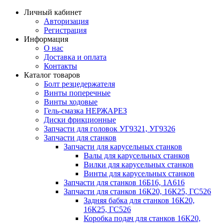
Личный кабинет
Авторизация
Регистрация
Информация
О нас
Доставка и оплата
Контакты
Каталог товаров
Болт резцедержателя
Винты поперечные
Винты ходовые
Гель-смазка НЕРЖАРЕЗ
Диски фрикционные
Запчасти для головок УГ9321, УГ9326
Запчасти для станков
Запчасти для карусельных станков
Валы для карусельных станков
Вилки для карусельных станков
Винты для карусельных станков
Запчасти для станков 16Б16, 1А616
Запчасти для станков 16К20, 16К25, ГС526
Задняя бабка для станков 16К20,
16К25, ГС526
Коробка подач для станков 16К20,