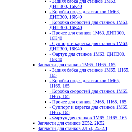
- Задняя бабка для станков 1М63,
ДИП300, 16К40
- Коробка подач для станков 1М63,
ДИП300, 16К40
- Коробка скоростей для станков 1М63,
ДИП300, 16К40
- Прочее для станков 1М63, ДИП300,
16К40
- Суппорт и каретка для станков 1М63,
ДИП300, 16К40
- Фартук для станков 1М63, ДИП300,
16К40
Запчасти для станков 1М65, 1Н65, 165
- Задняя бабка для станков 1М65, 1Н65,
165
- Коробка подач для станков 1М65,
1Н65, 165
- Коробка скоростей для станков 1М65,
1Н65, 165
- Прочее для станков 1М65, 1Н65, 165
- Суппорт и каретка для станков 1М65,
1Н65, 165
- Фартук для станков 1М65, 1Н65, 165
Запчасти для станков 2Е52, 2К52
Запчасти для станков 2Л53, 2532Л