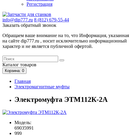
Регистрация
info@dip777.ru
8 (812)
679-55-44
Заказать обратный звонок
Обращаем ваше внимание на то, что Информация, указанная
на сайте dip777.ru , носит исключительно информационный
характер и не является публичной офертой.
Каталог
товаров
Корзина
: 0
Главная
Электромагнитные муфты
Электромуфта ЭТМ112К-2А
Модель:
69035991
999