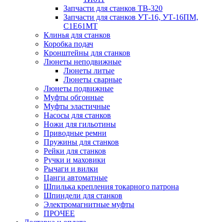
Запчасти для станков ТВ-320
Запчасти для станков УТ-16, УТ-16ПМ,
С1Е61МТ
Клинья для станков
Коробка подач
Кронштейны для станков
Люнеты неподвижные
Люнеты литые
Люнеты сварные
Люнеты подвижные
Муфты обгонные
Муфты эластичные
Насосы для станков
Ножи для гильотины
Приводные ремни
Пружины для станков
Рейки для станков
Ручки и маховики
Рычаги и вилки
Цанги автоматные
Шпилька крепления токарного патрона
Шпиндели для станков
Электромагнитные муфты
ПРОЧЕЕ