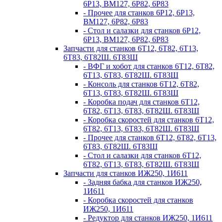
6Р13, ВМ127, 6Р82, 6Р83
- Прочее для станков 6Р12, 6Р13,
ВМ127, 6Р82, 6Р83
- Стол и салазки для станков 6Р12,
6Р13, ВМ127, 6Р82, 6Р83
Запчасти для станков 6Т12, 6Т82, 6Т13,
6Т83, 6Т82Ш. 6Т83Ш
- ВФГ и хобот для станков 6Т12, 6Т82,
6Т13, 6Т83, 6Т82Ш. 6Т83Ш
- Консоль для станков 6Т12, 6Т82,
6Т13, 6Т83, 6Т82Ш. 6Т83Ш
- Коробка подач для станков 6Т12,
6Т82, 6Т13, 6Т83, 6Т82Ш. 6Т83Ш
- Коробка скоростей для станков 6Т12,
6Т82, 6Т13, 6Т83, 6Т82Ш. 6Т83Ш
- Прочее для станков 6Т12, 6Т82, 6Т13,
6Т83, 6Т82Ш. 6Т83Ш
- Стол и салазки для станков 6Т12,
6Т82, 6Т13, 6Т83, 6Т82Ш. 6Т83Ш
Запчасти для станков ИЖ250, 1И611
- Задняя бабка для станков ИЖ250,
1И611
- Коробка скоростей для станков
ИЖ250, 1И611
- Редуктор для станков ИЖ250, 1И611