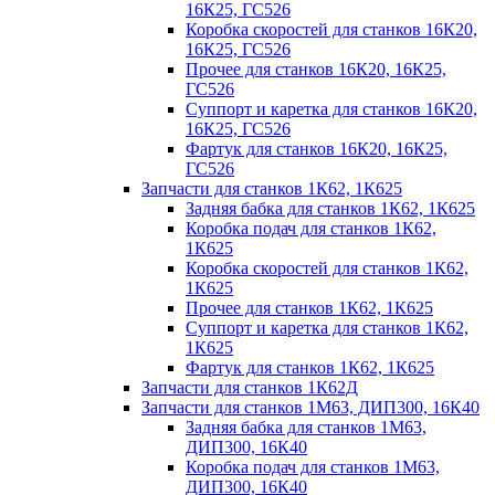
16К25, ГС526
Коробка скоростей для станков 16К20,
16К25, ГС526
Прочее для станков 16К20, 16К25,
ГС526
Суппорт и каретка для станков 16К20,
16К25, ГС526
Фартук для станков 16К20, 16К25,
ГС526
Запчасти для станков 1К62, 1К625
Задняя бабка для станков 1К62, 1К625
Коробка подач для станков 1К62,
1К625
Коробка скоростей для станков 1К62,
1К625
Прочее для станков 1К62, 1К625
Суппорт и каретка для станков 1К62,
1К625
Фартук для станков 1К62, 1К625
Запчасти для станков 1К62Д
Запчасти для станков 1М63, ДИП300, 16К40
Задняя бабка для станков 1М63,
ДИП300, 16К40
Коробка подач для станков 1М63,
ДИП300, 16К40