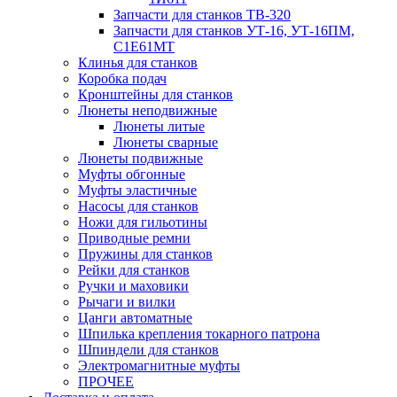
Запчасти для станков ТВ-320
Запчасти для станков УТ-16, УТ-16ПМ,
С1Е61МТ
Клинья для станков
Коробка подач
Кронштейны для станков
Люнеты неподвижные
Люнеты литые
Люнеты сварные
Люнеты подвижные
Муфты обгонные
Муфты эластичные
Насосы для станков
Ножи для гильотины
Приводные ремни
Пружины для станков
Рейки для станков
Ручки и маховики
Рычаги и вилки
Цанги автоматные
Шпилька крепления токарного патрона
Шпиндели для станков
Электромагнитные муфты
ПРОЧЕЕ