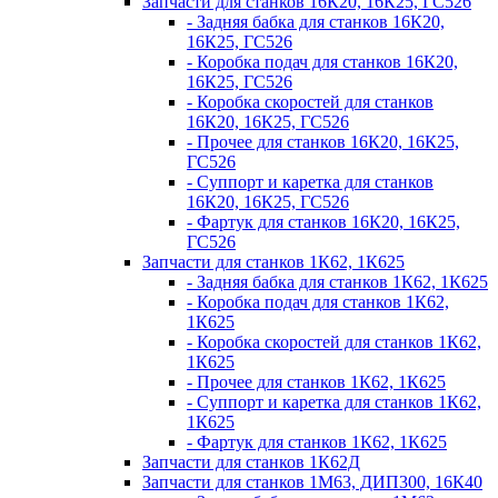
Запчасти для станков 16К20, 16К25, ГС526
- Задняя бабка для станков 16К20,
16К25, ГС526
- Коробка подач для станков 16К20,
16К25, ГС526
- Коробка скоростей для станков
16К20, 16К25, ГС526
- Прочее для станков 16К20, 16К25,
ГС526
- Суппорт и каретка для станков
16К20, 16К25, ГС526
- Фартук для станков 16К20, 16К25,
ГС526
Запчасти для станков 1К62, 1К625
- Задняя бабка для станков 1К62, 1К625
- Коробка подач для станков 1К62,
1К625
- Коробка скоростей для станков 1К62,
1К625
- Прочее для станков 1К62, 1К625
- Суппорт и каретка для станков 1К62,
1К625
- Фартук для станков 1К62, 1К625
Запчасти для станков 1К62Д
Запчасти для станков 1М63, ДИП300, 16К40