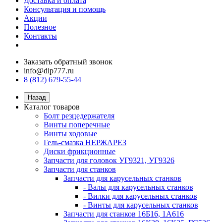
Доставка и оплата
Консультация и помощь
Акции
Полезное
Контакты
Заказать обратный звонок
info@dip777.ru
8 (812) 679-55-44
Назад
Каталог товаров
Болт резцедержателя
Винты поперечные
Винты ходовые
Гель-смазка НЕРЖАРЕЗ
Диски фрикционные
Запчасти для головок УГ9321, УГ9326
Запчасти для станков
Запчасти для карусельных станков
- Валы для карусельных станков
- Вилки для карусельных станков
- Винты для карусельных станков
Запчасти для станков 16Б16, 1А616