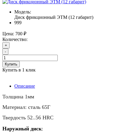
Модель:
Диск фрикционный ЭТМ (12 габарит)
999
Цена:
700 ₽
Количество:
+
-
Купить
Купить в 1 клик
Описание
Толщина 1мм
Материал: сталь 65Г
Твердость 52..56 HRC
Наружный диск
: