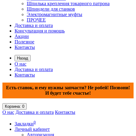
Шпилька крепления токарного патрона
Шпиндели для станков
Электромагнитные муфты
ПРОЧЕЕ
Доставка и оплата
Консультация и помощь
Акции
Полезное
Контакты
Назад
О нас
Доставка и оплата
Контакты
Есть станок, и ему нужны запчасти? Не робей! Позвони!
И будет тебе счастье!
Корзина
: 0
О нас
Доставка и оплата
Контакты
0
Закладки
Личный кабинет
Авторизация