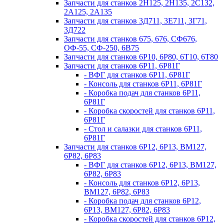
Запчасти для станков 2Н125, 2Н135, 2С132,
2А125, 2А135
Запчасти для станков 3Д711, 3Е711, 3Г71,
3Д722
Запчасти для станков 675, 676, СФ676,
ОФ-55, СФ-250, 6В75
Запчасти для станков 6Р10, 6Р80, 6Т10, 6Т80
Запчасти для станков 6Р11, 6Р81Г
- ВФГ для станков 6Р11, 6Р81Г
- Консоль для станков 6Р11, 6Р81Г
- Коробка подач для станков 6Р11,
6Р81Г
- Коробка скоростей для станков 6Р11,
6Р81Г
- Стол и салазки для станков 6Р11,
6Р81Г
Запчасти для станков 6Р12, 6Р13, ВМ127,
6Р82, 6Р83
- ВФГ для станков 6Р12, 6Р13, ВМ127,
6Р82, 6Р83
- Консоль для станков 6Р12, 6Р13,
ВМ127, 6Р82, 6Р83
- Коробка подач для станков 6Р12,
6Р13, ВМ127, 6Р82, 6Р83
- Коробка скоростей для станков 6Р12,