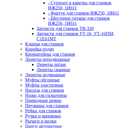
- Суппорт и каретка для станков
ИЖ250, 1И611
- Фартук для станков ИЖ250, 1И611
- Шестерни гитары для станков
ИЖ250, 1И611
Запчасти для станков ТВ-320
Запчасти для станков УТ-16, УТ-16ПМ,
С1Е61МТ
Клинья для станков
Коробка подач
Кронштейны для станков
Люнеты неподвижные
Люнеты литые
Люнеты сварные
Люнеты подвижные
Муфты обгонные
Муфты эластичные
Насосы для станков
Ножи для гильотины
Приводные ремни
Пружины для станков
Рейки для станков
Ручки и маховики
Рычаги и вилки
Цанги автоматные