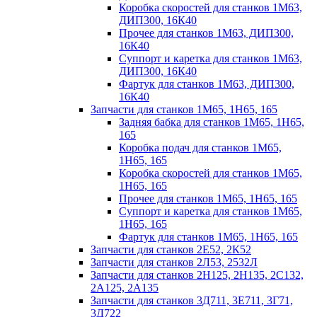
Коробка скоростей для станков 1М63,
ДИП300, 16К40
Прочее для станков 1М63, ДИП300,
16К40
Суппорт и каретка для станков 1М63,
ДИП300, 16К40
Фартук для станков 1М63, ДИП300,
16К40
Запчасти для станков 1М65, 1Н65, 165
Задняя бабка для станков 1М65, 1Н65,
165
Коробка подач для станков 1М65,
1Н65, 165
Коробка скоростей для станков 1М65,
1Н65, 165
Прочее для станков 1М65, 1Н65, 165
Суппорт и каретка для станков 1М65,
1Н65, 165
Фартук для станков 1М65, 1Н65, 165
Запчасти для станков 2Е52, 2К52
Запчасти для станков 2Л53, 2532Л
Запчасти для станков 2Н125, 2Н135, 2С132,
2А125, 2А135
Запчасти для станков 3Д711, 3Е711, 3Г71,
3Д722