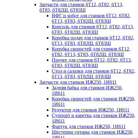
Запчасти для станков 6Т12, 6Т82, 6Т13,
6Т83, 6Т82Ш. 6Т83Ш
ВФГ и хобот для станков 6Т12, 6Т82,
6Т13, 6Т83, 6Т82Ш. 6Т83Ш
Консоль для станков 6Т12, 6Т82, 6Т13,
6Т83, 6Т82Ш. 6Т83Ш
Коробка подач для станков 6Т12, 6Т82,
6Т13, 6Т83, 6Т82Ш. 6Т83Ш
Коробка скоростей для станков 6Т12,
6Т82, 6Т13, 6Т83, 6Т82Ш. 6Т83Ш
Прочее для станков 6Т12, 6Т82, 6Т13,
6Т83, 6Т82Ш. 6Т83Ш
Стол и салазки для станков 6Т12, 6Т82,
6Т13, 6Т83, 6Т82Ш. 6Т83Ш
Запчасти для станков ИЖ250, 1И611
Задняя бабка для станков ИЖ250,
1И611
Коробка скоростей для станков ИЖ250,
1И611
Редуктор для станков ИЖ250, 1И611
Суппорт и каретка для станков ИЖ250,
1И611
Фартук для станков ИЖ250, 1И611
Шестерни гитары для станков ИЖ250,
1И611