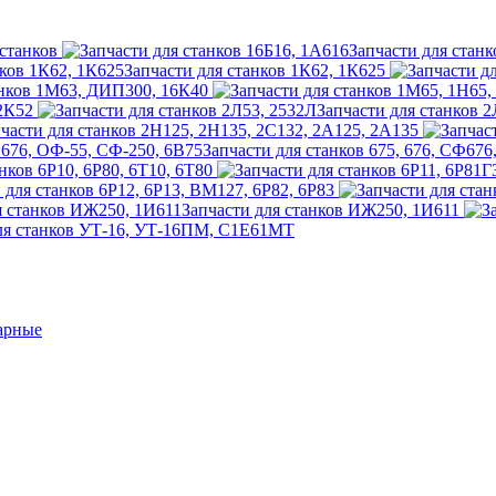
станков
Запчасти для станк
Запчасти для станков 1К62, 1К625
анков 1М63, ДИП300, 16К40
 2К52
Запчасти для станков 
части для станков 2Н125, 2Н135, 2С132, 2А125, 2А135
Запчасти для станков 675, 676, СФ67
нков 6Р10, 6Р80, 6Т10, 6Т80
 для станков 6Р12, 6Р13, ВМ127, 6Р82, 6Р83
Запчасти для станков ИЖ250, 1И611
ля станков УТ-16, УТ-16ПМ, С1Е61МТ
арные