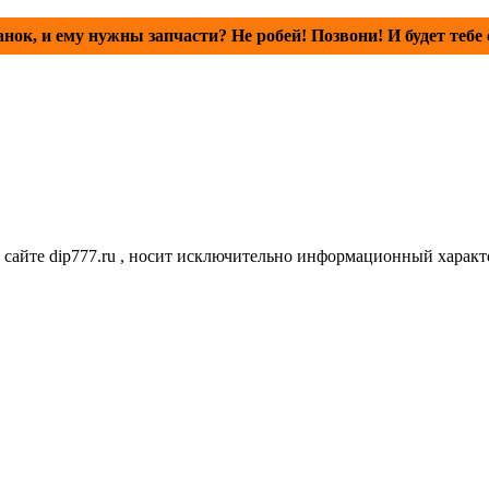
анок, и ему нужны запчасти? Не робей! Позвони! И будет тебе 
сайте dip777.ru , носит исключительно информационный характе