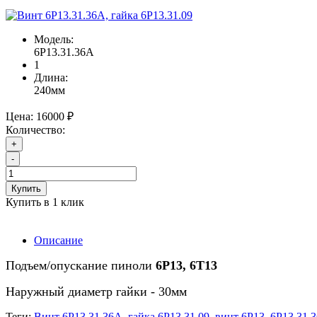
Модель:
6Р13.31.36А
1
Длина:
240мм
Цена:
16000 ₽
Количество:
+
-
Купить
Купить в 1 клик
Описание
Подъем/опускание пиноли
6Р13, 6Т13
Наружный диаметр гайки - 30мм
Теги:
Винт 6Р13.31.36А
,
гайка 6Р13.31.09
,
винт 6Р13
,
6Р13.31.