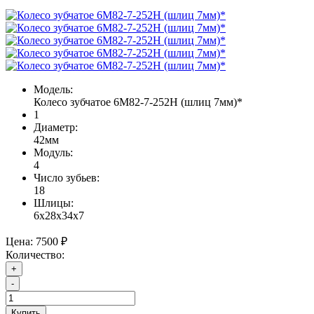
Модель:
Колесо зубчатое 6М82-7-252Н (шлиц 7мм)*
1
Диаметр:
42мм
Модуль:
4
Число зубьев:
18
Шлицы:
6х28х34х7
Цена:
7500 ₽
Количество:
+
-
Купить