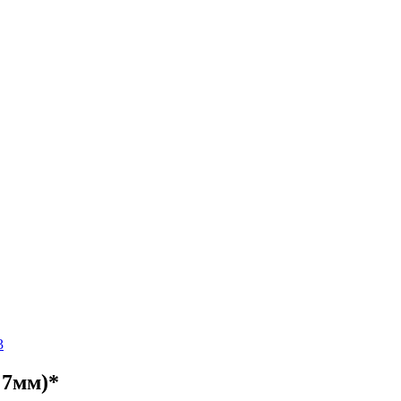
3
 7мм)*