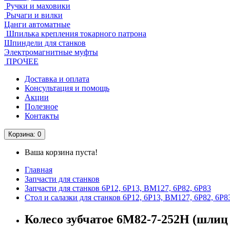
Ручки и маховики
Рычаги и вилки
Цанги автоматные
Шпилька крепления токарного патрона
Шпиндели для станков
Электромагнитные муфты
ПРОЧЕЕ
Доставка и оплата
Консультация и помощь
Акции
Полезное
Контакты
Корзина
: 0
Ваша корзина пуста!
Главная
Запчасти для станков
Запчасти для станков 6Р12, 6Р13, ВМ127, 6Р82, 6Р83
Стол и салазки для станков 6Р12, 6Р13, ВМ127, 6Р82, 6Р8
Колесо зубчатое 6М82-7-252Н (шлиц