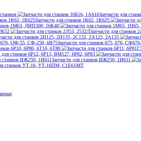
станков
Запчасти для станк
Запчасти для станков 1К62, 1К625
анков 1М63, ДИП300, 16К40
 2К52
Запчасти для станков 
части для станков 2Н125, 2Н135, 2С132, 2А125, 2А135
Запчасти для станков 675, 676, СФ67
нков 6Р10, 6Р80, 6Т10, 6Т80
 для станков 6Р12, 6Р13, ВМ127, 6Р82, 6Р83
Запчасти для станков ИЖ250, 1И611
ля станков УТ-16, УТ-16ПМ, С1Е61МТ
арные