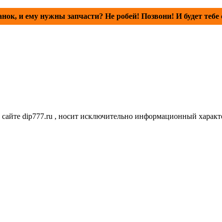
анок, и ему нужны запчасти? Не робей! Позвони! И будет тебе 
сайте dip777.ru , носит исключительно информационный характе