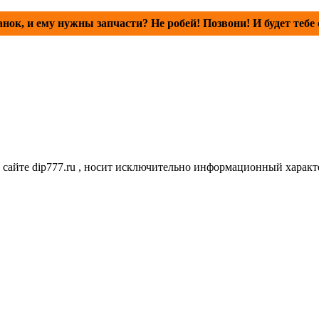
анок, и ему нужны запчасти? Не робей! Позвони! И будет тебе 
сайте dip777.ru , носит исключительно информационный характе