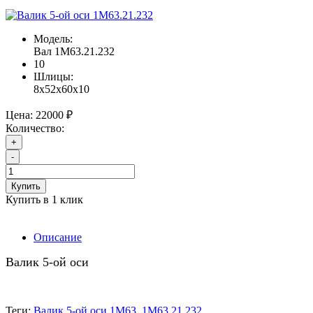
Модель:
Вал 1М63.21.232
10
Шлицы:
8х52х60х10
Цена:
22000 ₽
Количество:
+
-
Купить
Купить в 1 клик
Описание
Валик 5-ой оси
Теги:
Валик 5-ой оси 1М63
,
1М63.21.232