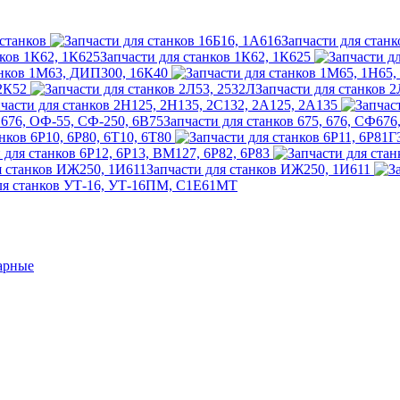
станков
Запчасти для станк
Запчасти для станков 1К62, 1К625
анков 1М63, ДИП300, 16К40
 2К52
Запчасти для станков 
части для станков 2Н125, 2Н135, 2С132, 2А125, 2А135
Запчасти для станков 675, 676, СФ67
нков 6Р10, 6Р80, 6Т10, 6Т80
 для станков 6Р12, 6Р13, ВМ127, 6Р82, 6Р83
Запчасти для станков ИЖ250, 1И611
ля станков УТ-16, УТ-16ПМ, С1Е61МТ
арные