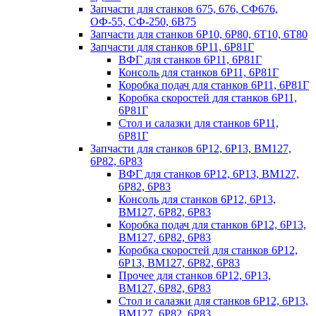
Запчасти для станков 675, 676, СФ676,
ОФ-55, СФ-250, 6В75
Запчасти для станков 6Р10, 6Р80, 6Т10, 6Т80
Запчасти для станков 6Р11, 6Р81Г
ВФГ для станков 6Р11, 6Р81Г
Консоль для станков 6Р11, 6Р81Г
Коробка подач для станков 6Р11, 6Р81Г
Коробка скоростей для станков 6Р11,
6Р81Г
Стол и салазки для станков 6Р11,
6Р81Г
Запчасти для станков 6Р12, 6Р13, ВМ127,
6Р82, 6Р83
ВФГ для станков 6Р12, 6Р13, ВМ127,
6Р82, 6Р83
Консоль для станков 6Р12, 6Р13,
ВМ127, 6Р82, 6Р83
Коробка подач для станков 6Р12, 6Р13,
ВМ127, 6Р82, 6Р83
Коробка скоростей для станков 6Р12,
6Р13, ВМ127, 6Р82, 6Р83
Прочее для станков 6Р12, 6Р13,
ВМ127, 6Р82, 6Р83
Стол и салазки для станков 6Р12, 6Р13,
ВМ127, 6Р82, 6Р83