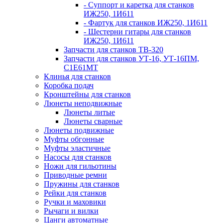
- Суппорт и каретка для станков
ИЖ250, 1И611
- Фартук для станков ИЖ250, 1И611
- Шестерни гитары для станков
ИЖ250, 1И611
Запчасти для станков ТВ-320
Запчасти для станков УТ-16, УТ-16ПМ,
С1Е61МТ
Клинья для станков
Коробка подач
Кронштейны для станков
Люнеты неподвижные
Люнеты литые
Люнеты сварные
Люнеты подвижные
Муфты обгонные
Муфты эластичные
Насосы для станков
Ножи для гильотины
Приводные ремни
Пружины для станков
Рейки для станков
Ручки и маховики
Рычаги и вилки
Цанги автоматные