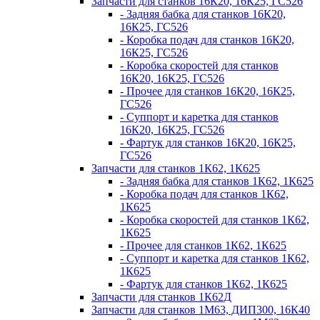
Запчасти для станков 16К20, 16К25, ГС526
- Задняя бабка для станков 16К20,
16К25, ГС526
- Коробка подач для станков 16К20,
16К25, ГС526
- Коробка скоростей для станков
16К20, 16К25, ГС526
- Прочее для станков 16К20, 16К25,
ГС526
- Суппорт и каретка для станков
16К20, 16К25, ГС526
- Фартук для станков 16К20, 16К25,
ГС526
Запчасти для станков 1К62, 1К625
- Задняя бабка для станков 1К62, 1К625
- Коробка подач для станков 1К62,
1К625
- Коробка скоростей для станков 1К62,
1К625
- Прочее для станков 1К62, 1К625
- Суппорт и каретка для станков 1К62,
1К625
- Фартук для станков 1К62, 1К625
Запчасти для станков 1К62Д
Запчасти для станков 1М63, ДИП300, 16К40