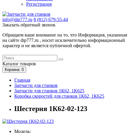
Регистрация
info@dip777.ru
8 (812)
679-55-44
Заказать обратный звонок
Обращаем ваше внимание на то, что Информация, указанная
на сайте dip777.ru , носит исключительно информационный
характер и не является публичной офертой.
Каталог
товаров
Корзина
: 0
Главная
Запчасти для станков
Запчасти для станков 1К62, 1К625
Коробка скоростей для станков 1К62, 1К625
Шестерня 1К62-02-123
Модель: