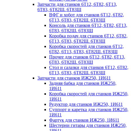
Запчасти для станков 6Т12, 6Т82, 6Т13,
6Т83, 6Т82Ш. 6Т83Ш
ВФГ и хобот для станков 6Т12, 6Т82,
6Т13, 6Т83, 6Т82Ш. 6Т83Ш
Консоль для станков 6Т12, 6Т82, 6Т13,
6Т83, 6Т82Ш. 6Т83Ш
Коробка подач для станков 6Т12, 6Т82,
6Т13, 6Т83, 6Т82Ш. 6Т83Ш
Коробка скоростей для станков 6Т12,
6Т82, 6Т13, 6Т83, 6Т82Ш. 6Т83Ш
Прочее для станков 6Т12, 6Т82, 6Т13,
6Т83, 6Т82Ш. 6Т83Ш
Стол и салазки для станков 6Т12, 6Т82,
6Т13, 6Т83, 6Т82Ш. 6Т83Ш
Запчасти для станков ИЖ250, 1И611
Задняя бабка для станков ИЖ250,
1И611
Коробка скоростей для станков ИЖ250,
1И611
Редуктор для станков ИЖ250, 1И611
Суппорт и каретка для станков ИЖ250,
1И611
Фартук для станков ИЖ250, 1И611
Шестерни гитары для станков ИЖ250,
1И611