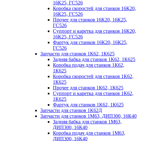
16К25, ГС526
Коробка скоростей для станков 16К20,
16К25, ГС526
Прочее для станков 16К20, 16К25,
ГС526
Суппорт и каретка для станков 16К20,
16К25, ГС526
Фартук для станков 16К20, 16К25,
ГС526
Запчасти для станков 1К62, 1К625
Задняя бабка для станков 1К62, 1К625
Коробка подач для станков 1К62,
1К625
Коробка скоростей для станков 1К62,
1К625
Прочее для станков 1К62, 1К625
Суппорт и каретка для станков 1К62,
1К625
Фартук для станков 1К62, 1К625
Запчасти для станков 1К62Д
Запчасти для станков 1М63, ДИП300, 16К40
Задняя бабка для станков 1М63,
ДИП300, 16К40
Коробка подач для станков 1М63,
ДИП300, 16К40