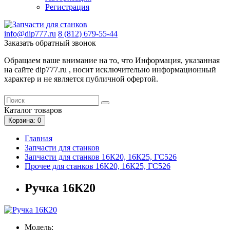
Регистрация
info@dip777.ru
8 (812)
679-55-44
Заказать обратный звонок
Обращаем ваше внимание на то, что Информация, указанная
на сайте dip777.ru , носит исключительно информационный
характер и не является публичной офертой.
Каталог
товаров
Корзина
: 0
Главная
Запчасти для станков
Запчасти для станков 16К20, 16К25, ГС526
Прочее для станков 16К20, 16К25, ГС526
Ручка 16К20
Модель: