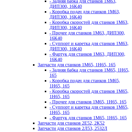
- Задняя бабка для станков 1М63,
ДИП300, 16К40
- Коробка подач для станков 1М63,
ДИП300, 16К40
- Коробка скоростей для станков 1М63,
ДИП300, 16К40
- Прочее для станков 1М63, ДИП300,
16К40
- Суппорт и каретка для станков 1М63,
ДИП300, 16К40
- Фартук для станков 1М63, ДИП300,
16К40
Запчасти для станков 1М65, 1Н65, 165
- Задняя бабка для станков 1М65, 1Н65,
165
- Коробка подач для станков 1М65,
1Н65, 165
- Коробка скоростей для станков 1М65,
1Н65, 165
- Прочее для станков 1М65, 1Н65, 165
- Суппорт и каретка для станков 1М65,
1Н65, 165
- Фартук для станков 1М65, 1Н65, 165
Запчасти для станков 2Е52, 2К52
Запчасти для станков 2Л53, 2532Л