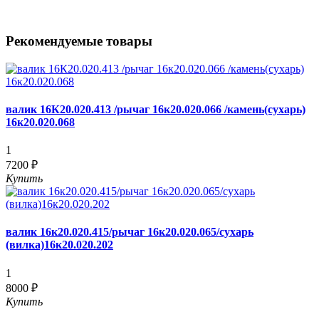
Рекомендуемые товары
валик 16К20.020.413 /рычаг 16к20.020.066 /камень(сухарь)
16к20.020.068
1
7200 ₽
Купить
валик 16к20.020.415/рычаг 16к20.020.065/сухарь
(вилка)16к20.020.202
1
8000 ₽
Купить