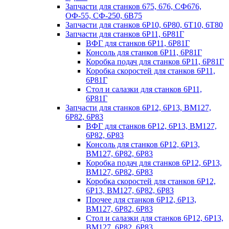
Запчасти для станков 675, 676, СФ676,
ОФ-55, СФ-250, 6В75
Запчасти для станков 6Р10, 6Р80, 6Т10, 6Т80
Запчасти для станков 6Р11, 6Р81Г
ВФГ для станков 6Р11, 6Р81Г
Консоль для станков 6Р11, 6Р81Г
Коробка подач для станков 6Р11, 6Р81Г
Коробка скоростей для станков 6Р11,
6Р81Г
Стол и салазки для станков 6Р11,
6Р81Г
Запчасти для станков 6Р12, 6Р13, ВМ127,
6Р82, 6Р83
ВФГ для станков 6Р12, 6Р13, ВМ127,
6Р82, 6Р83
Консоль для станков 6Р12, 6Р13,
ВМ127, 6Р82, 6Р83
Коробка подач для станков 6Р12, 6Р13,
ВМ127, 6Р82, 6Р83
Коробка скоростей для станков 6Р12,
6Р13, ВМ127, 6Р82, 6Р83
Прочее для станков 6Р12, 6Р13,
ВМ127, 6Р82, 6Р83
Стол и салазки для станков 6Р12, 6Р13,
ВМ127, 6Р82, 6Р83