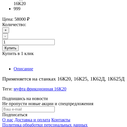
16К20
999
Цена:
58000 ₽
Количество:
+
-
Купить
Купить в 1 клик
Описание
Применяется на станках 16К20, 16К25, 1К62Д, 1К625Д
Теги:
муфта фрикционная 16К20
Подпишись на новости
Не пропусти новые акции и спецпредложения
Подписаться
О нас
Доставка и оплата
Контакты
Политика обработки персональных данных