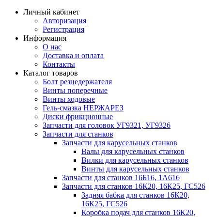
Личный кабинет
Авторизация
Регистрация
Информация
О нас
Доставка и оплата
Контакты
Каталог товаров
Болт резцедержателя
Винты поперечные
Винты ходовые
Гель-смазка НЕРЖАРЕЗ
Диски фрикционные
Запчасти для головок УГ9321, УГ9326
Запчасти для станков
Запчасти для карусельных станков
Валы для карусельных станков
Вилки для карусельных станков
Винты для карусельных станков
Запчасти для станков 16Б16, 1А616
Запчасти для станков 16К20, 16К25, ГС526
Задняя бабка для станков 16К20,
16К25, ГС526
Коробка подач для станков 16К20,