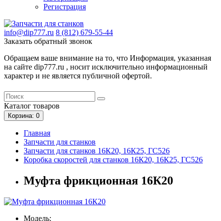
Регистрация
info@dip777.ru
8 (812)
679-55-44
Заказать обратный звонок
Обращаем ваше внимание на то, что Информация, указанная
на сайте dip777.ru , носит исключительно информационный
характер и не является публичной офертой.
Каталог
товаров
Корзина
: 0
Главная
Запчасти для станков
Запчасти для станков 16К20, 16К25, ГС526
Коробка скоростей для станков 16К20, 16К25, ГС526
Муфта фрикционная 16К20
Модель: