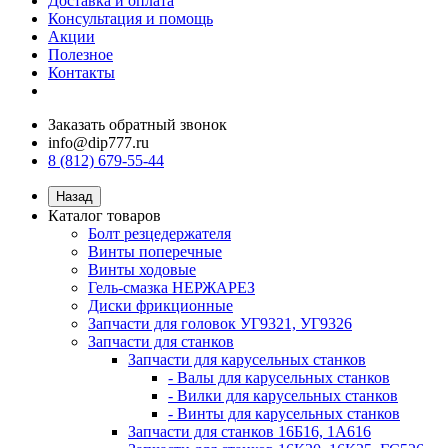
Доставка и оплата
Консультация и помощь
Акции
Полезное
Контакты
Заказать обратный звонок
info@dip777.ru
8 (812) 679-55-44
Назад
Каталог товаров
Болт резцедержателя
Винты поперечные
Винты ходовые
Гель-смазка НЕРЖАРЕЗ
Диски фрикционные
Запчасти для головок УГ9321, УГ9326
Запчасти для станков
Запчасти для карусельных станков
- Валы для карусельных станков
- Вилки для карусельных станков
- Винты для карусельных станков
Запчасти для станков 16Б16, 1А616