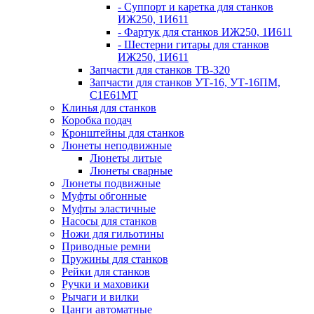
- Суппорт и каретка для станков
ИЖ250, 1И611
- Фартук для станков ИЖ250, 1И611
- Шестерни гитары для станков
ИЖ250, 1И611
Запчасти для станков ТВ-320
Запчасти для станков УТ-16, УТ-16ПМ,
С1Е61МТ
Клинья для станков
Коробка подач
Кронштейны для станков
Люнеты неподвижные
Люнеты литые
Люнеты сварные
Люнеты подвижные
Муфты обгонные
Муфты эластичные
Насосы для станков
Ножи для гильотины
Приводные ремни
Пружины для станков
Рейки для станков
Ручки и маховики
Рычаги и вилки
Цанги автоматные