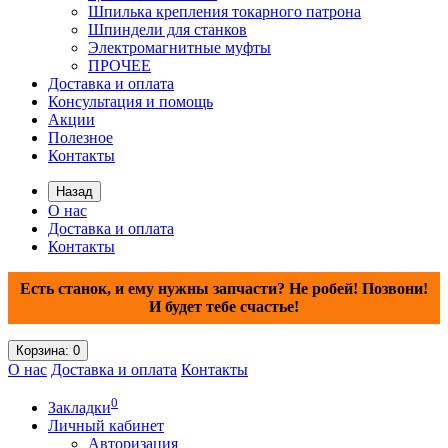
Шпилька крепления токарного патрона
Шпиндели для станков
Электромагнитные муфты
ПРОЧЕЕ
Доставка и оплата
Консультация и помощь
Акции
Полезное
Контакты
Назад
О нас
Доставка и оплата
Контакты
Есть станок, и ему нужны запчасти? Не робей! Позвони!
И будет тебе счастье!
Корзина
: 0
О нас
Доставка и оплата
Контакты
0
Закладки
Личный кабинет
Авторизация