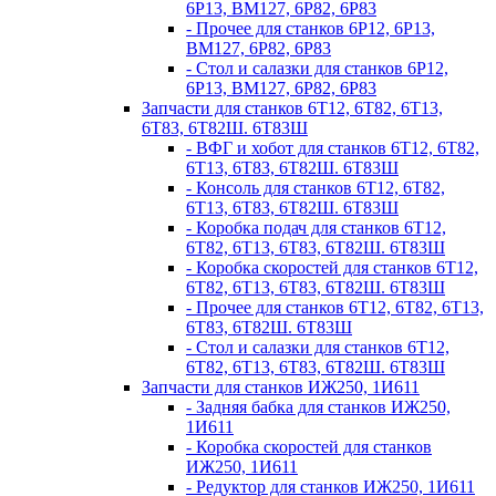
6Р13, ВМ127, 6Р82, 6Р83
- Прочее для станков 6Р12, 6Р13,
ВМ127, 6Р82, 6Р83
- Стол и салазки для станков 6Р12,
6Р13, ВМ127, 6Р82, 6Р83
Запчасти для станков 6Т12, 6Т82, 6Т13,
6Т83, 6Т82Ш. 6Т83Ш
- ВФГ и хобот для станков 6Т12, 6Т82,
6Т13, 6Т83, 6Т82Ш. 6Т83Ш
- Консоль для станков 6Т12, 6Т82,
6Т13, 6Т83, 6Т82Ш. 6Т83Ш
- Коробка подач для станков 6Т12,
6Т82, 6Т13, 6Т83, 6Т82Ш. 6Т83Ш
- Коробка скоростей для станков 6Т12,
6Т82, 6Т13, 6Т83, 6Т82Ш. 6Т83Ш
- Прочее для станков 6Т12, 6Т82, 6Т13,
6Т83, 6Т82Ш. 6Т83Ш
- Стол и салазки для станков 6Т12,
6Т82, 6Т13, 6Т83, 6Т82Ш. 6Т83Ш
Запчасти для станков ИЖ250, 1И611
- Задняя бабка для станков ИЖ250,
1И611
- Коробка скоростей для станков
ИЖ250, 1И611
- Редуктор для станков ИЖ250, 1И611