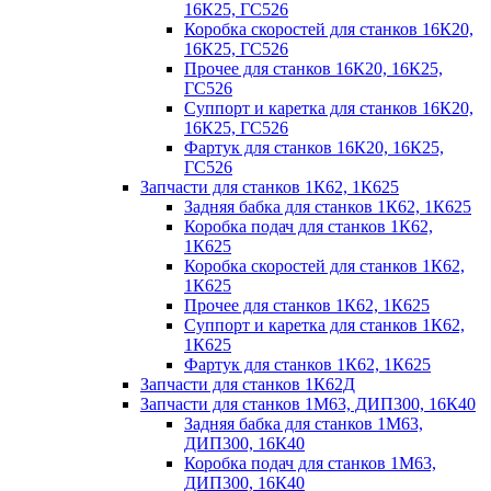
16К25, ГС526
Коробка скоростей для станков 16К20,
16К25, ГС526
Прочее для станков 16К20, 16К25,
ГС526
Суппорт и каретка для станков 16К20,
16К25, ГС526
Фартук для станков 16К20, 16К25,
ГС526
Запчасти для станков 1К62, 1К625
Задняя бабка для станков 1К62, 1К625
Коробка подач для станков 1К62,
1К625
Коробка скоростей для станков 1К62,
1К625
Прочее для станков 1К62, 1К625
Суппорт и каретка для станков 1К62,
1К625
Фартук для станков 1К62, 1К625
Запчасти для станков 1К62Д
Запчасти для станков 1М63, ДИП300, 16К40
Задняя бабка для станков 1М63,
ДИП300, 16К40
Коробка подач для станков 1М63,
ДИП300, 16К40