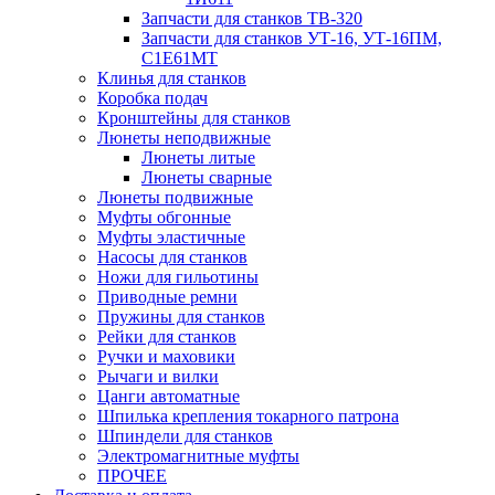
Запчасти для станков ТВ-320
Запчасти для станков УТ-16, УТ-16ПМ,
С1Е61МТ
Клинья для станков
Коробка подач
Кронштейны для станков
Люнеты неподвижные
Люнеты литые
Люнеты сварные
Люнеты подвижные
Муфты обгонные
Муфты эластичные
Насосы для станков
Ножи для гильотины
Приводные ремни
Пружины для станков
Рейки для станков
Ручки и маховики
Рычаги и вилки
Цанги автоматные
Шпилька крепления токарного патрона
Шпиндели для станков
Электромагнитные муфты
ПРОЧЕЕ