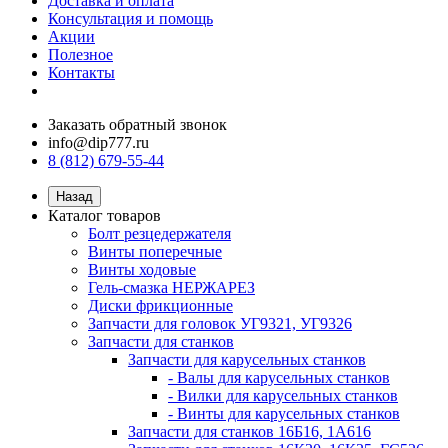
Доставка и оплата
Консультация и помощь
Акции
Полезное
Контакты
Заказать обратный звонок
info@dip777.ru
8 (812) 679-55-44
Назад
Каталог товаров
Болт резцедержателя
Винты поперечные
Винты ходовые
Гель-смазка НЕРЖАРЕЗ
Диски фрикционные
Запчасти для головок УГ9321, УГ9326
Запчасти для станков
Запчасти для карусельных станков
- Валы для карусельных станков
- Вилки для карусельных станков
- Винты для карусельных станков
Запчасти для станков 16Б16, 1А616