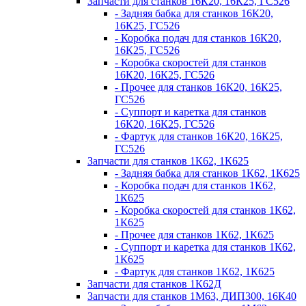
Запчасти для станков 16К20, 16К25, ГС526
- Задняя бабка для станков 16К20,
16К25, ГС526
- Коробка подач для станков 16К20,
16К25, ГС526
- Коробка скоростей для станков
16К20, 16К25, ГС526
- Прочее для станков 16К20, 16К25,
ГС526
- Суппорт и каретка для станков
16К20, 16К25, ГС526
- Фартук для станков 16К20, 16К25,
ГС526
Запчасти для станков 1К62, 1К625
- Задняя бабка для станков 1К62, 1К625
- Коробка подач для станков 1К62,
1К625
- Коробка скоростей для станков 1К62,
1К625
- Прочее для станков 1К62, 1К625
- Суппорт и каретка для станков 1К62,
1К625
- Фартук для станков 1К62, 1К625
Запчасти для станков 1К62Д
Запчасти для станков 1М63, ДИП300, 16К40