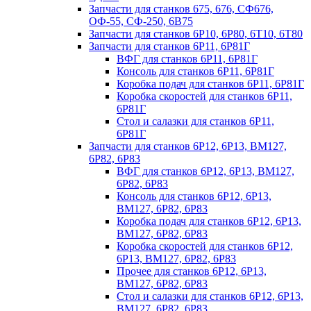
Запчасти для станков 675, 676, СФ676,
ОФ-55, СФ-250, 6В75
Запчасти для станков 6Р10, 6Р80, 6Т10, 6Т80
Запчасти для станков 6Р11, 6Р81Г
ВФГ для станков 6Р11, 6Р81Г
Консоль для станков 6Р11, 6Р81Г
Коробка подач для станков 6Р11, 6Р81Г
Коробка скоростей для станков 6Р11,
6Р81Г
Стол и салазки для станков 6Р11,
6Р81Г
Запчасти для станков 6Р12, 6Р13, ВМ127,
6Р82, 6Р83
ВФГ для станков 6Р12, 6Р13, ВМ127,
6Р82, 6Р83
Консоль для станков 6Р12, 6Р13,
ВМ127, 6Р82, 6Р83
Коробка подач для станков 6Р12, 6Р13,
ВМ127, 6Р82, 6Р83
Коробка скоростей для станков 6Р12,
6Р13, ВМ127, 6Р82, 6Р83
Прочее для станков 6Р12, 6Р13,
ВМ127, 6Р82, 6Р83
Стол и салазки для станков 6Р12, 6Р13,
ВМ127, 6Р82, 6Р83