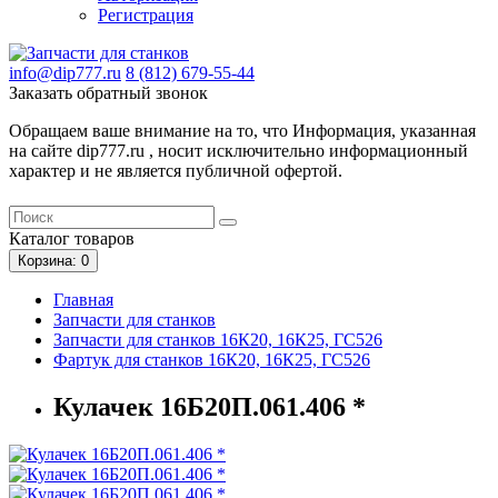
Регистрация
info@dip777.ru
8 (812)
679-55-44
Заказать обратный звонок
Обращаем ваше внимание на то, что Информация, указанная
на сайте dip777.ru , носит исключительно информационный
характер и не является публичной офертой.
Каталог
товаров
Корзина
: 0
Главная
Запчасти для станков
Запчасти для станков 16К20, 16К25, ГС526
Фартук для станков 16К20, 16К25, ГС526
Кулачек 16Б20П.061.406 *