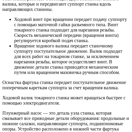
валика, которые и передвигают суппорт станка вдоль
направляющих станины.
Ходовой винт при вращении передает подачу суппорту
с помощью маточной гайки разъемного типа. Винт
токарного станка подходит для нарезания резьбы.
Скорость механической передачи (вращения винта)
регулируется коробкой подач станка.
Вращение ходового валика передает станочному
суппорту поступательное движение. Валик подходит
для всех работ на токарном станке, за исключением
нарезания резьбы, которое осуществляет винт. В
движение детали станка приводятся механическим
путем или вращением маховичка ручным способом.
Оснастка фартука станка передает поступательное движение
поперечным кареткам суппорта за счет вращения валика.
Ходовой валик токарного станка может вращаться быстрее с
помощью электродвигателя.
Плунжерный насос — это деталь узла станка, которая
смазывает все приводные детали оборудования: продольные и
нижние салазки, направляющие суппорта, подшипниковые
опоры. Устройство расположено в нижней части фартука