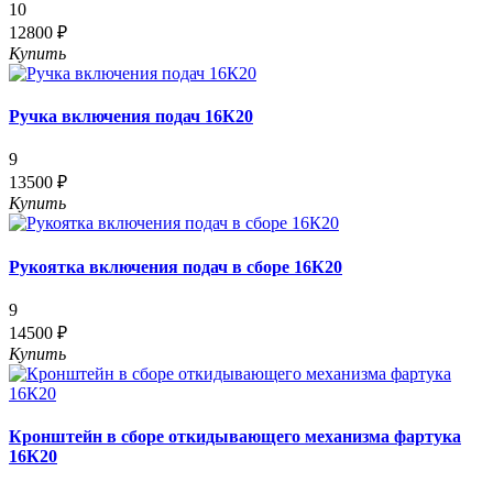
10
12800 ₽
Купить
Ручка включения подач 16К20
9
13500 ₽
Купить
Рукоятка включения подач в сборе 16К20
9
14500 ₽
Купить
Кронштейн в сборе откидывающего механизма фартука
16К20