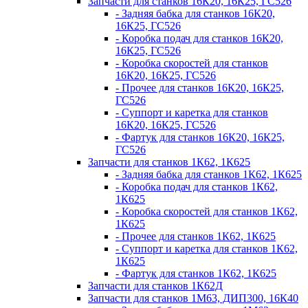
Запчасти для станков 16К20, 16К25, ГС526
- Задняя бабка для станков 16К20,
16К25, ГС526
- Коробка подач для станков 16К20,
16К25, ГС526
- Коробка скоростей для станков
16К20, 16К25, ГС526
- Прочее для станков 16К20, 16К25,
ГС526
- Суппорт и каретка для станков
16К20, 16К25, ГС526
- Фартук для станков 16К20, 16К25,
ГС526
Запчасти для станков 1К62, 1К625
- Задняя бабка для станков 1К62, 1К625
- Коробка подач для станков 1К62,
1К625
- Коробка скоростей для станков 1К62,
1К625
- Прочее для станков 1К62, 1К625
- Суппорт и каретка для станков 1К62,
1К625
- Фартук для станков 1К62, 1К625
Запчасти для станков 1К62Д
Запчасти для станков 1М63, ДИП300, 16К40