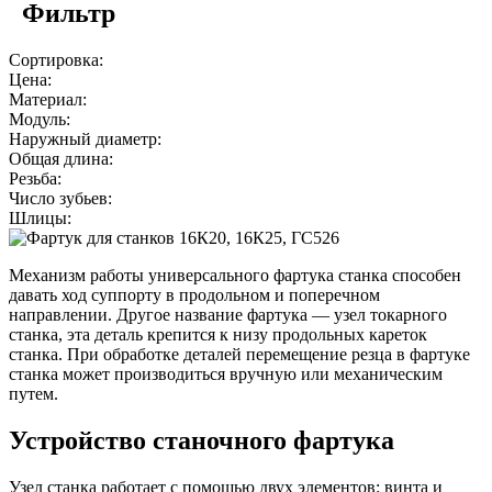
Фильтр
Сортировка:
Цена:
Материал:
Модуль:
Наружный диаметр:
Общая длина:
Резьба:
Число зубьев:
Шлицы:
Механизм работы универсального фартука станка способен
давать ход суппорту в продольном и поперечном
направлении. Другое название фартука — узел токарного
станка, эта деталь крепится к низу продольных кареток
станка. При обработке деталей перемещение резца в фартуке
станка может производиться вручную или механическим
путем.
Устройство станочного фартука
Узел станка работает с помощью двух элементов: винта и