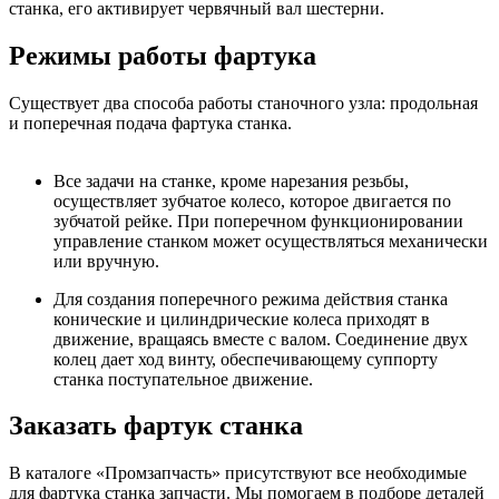
станка, его активирует червячный вал шестерни.
Режимы работы фартука
Существует два способа работы станочного узла: продольная
и поперечная подача фартука станка.
Все задачи на станке, кроме нарезания резьбы,
осуществляет зубчатое колесо, которое двигается по
зубчатой рейке. При поперечном функционировании
управление станком может осуществляться механически
или вручную.
Для создания поперечного режима действия станка
конические и цилиндрические колеса приходят в
движение, вращаясь вместе с валом. Соединение двух
колец дает ход винту, обеспечивающему суппорту
станка поступательное движение.
Заказать фартук станка
В каталоге «Промзапчасть» присутствуют все необходимые
для фартука станка запчасти. Мы помогаем в подборе деталей