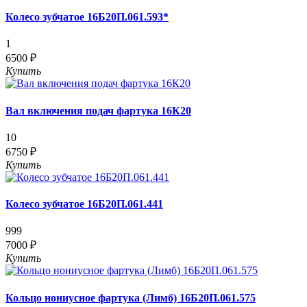
Колесо зубчатое 16Б20П.061.593*
1
6500 ₽
Купить
Вал включения подач фартука 16К20
10
6750 ₽
Купить
Колесо зубчатое 16Б20П.061.441
999
7000 ₽
Купить
Кольцо нониусное фартука (Лимб) 16Б20П.061.575